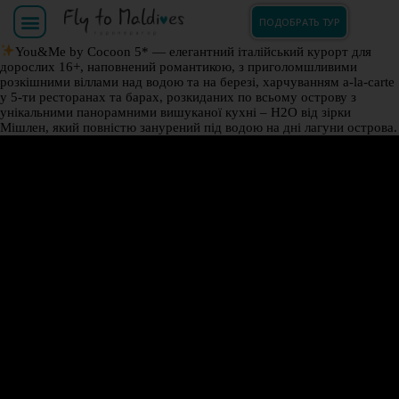
ПОДОБРАТЬ ТУР
You&Me by Cocoon 5* — елегантний італійський курорт для
дорослих 16+, наповнений романтикою, з приголомшливими
розкішними віллами над водою та на березі, харчуванням a-la-carte
у 5-ти ресторанах та барах, розкиданих по всьому острову з
унікальними панорамними вишуканої кухні – H2O від зірки
Мішлен, який повністю занурений під водою на дні лагуни острова.