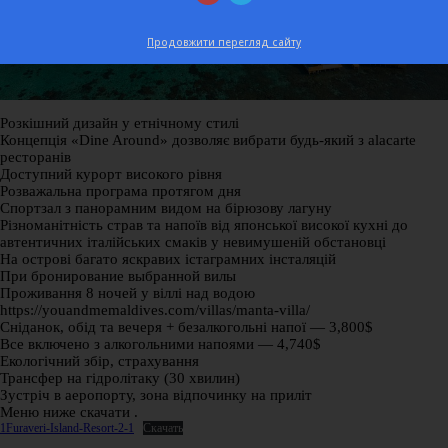
Продовжити перегляд сайту
Розкішний дизайн у етнічному стилі
Концепція «Dine Around» дозволяє вибрати будь-який з alacarte
ресторанів
Доступний курорт високого рівня
Розважальна програма протягом дня
Спортзал з панорамним видом на бірюзову лагуну
Різноманітність страв та напоїв від японської високої кухні до
автентичних італійських смаків у невимушеній обстановці
На острові багато яскравих істаграмних інсталяцій
При бронирование выбранной вилы
Проживання 8 ночей у віллі над водою
https://youandmemaldives.com/villas/manta-villa/
Сніданок, обід та вечеря + безалкогольні напої — 3,800$
Все включено з алкогольними напоями — 4,740$
Екологічний збір, страхування
Трансфер на гідролітаку (30 хвилин)
Зустріч в аеропорту, зона відпочинку на приліт
Меню ниже скачати .
1Furaveri-Island-Resort-2-1
Скачать