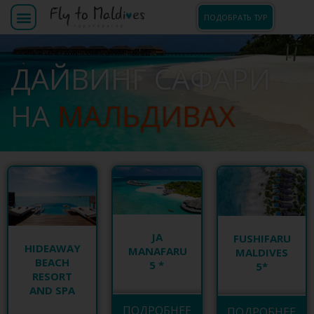
ПОДОБРАТЬ ТУР
ДАЙВИНГ САФАРИ
НА
МАЛЬДИВАХ
JA
FUSHIFARU
HIDEAWAY
MANAFARU
MALDIVES
BEACH
5 *
5*
RESORT
AND SPA
ПОДРОБНЕЕ
ПОДРОБНЕЕ