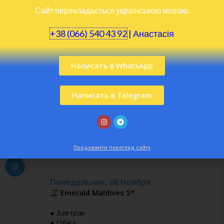
Сайт перекладається українською мовою.
+38 (066) 540 43 92
|
Анастасія
Воскресенье, 07 Ноября
Написать в WhatsApp
Emerald Maldives 5*
● Завтрак
Написать в Telegram
● Обед
● Свободное время
● Ужин
Продовжити перегляд сайту
Понедельник, 08 Ноября
Emerald Maldives 5*
● Завтрак
● Обед