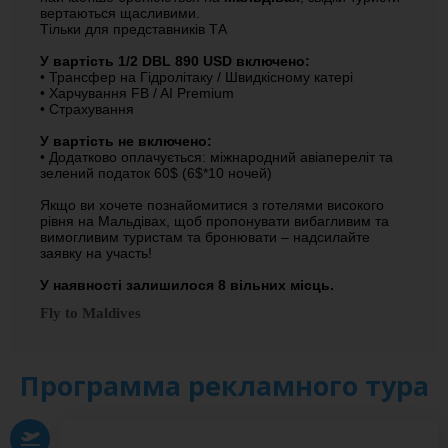
вертаються щасливими.
Тільки для представників ТА
У вартість 1/2 DBL 890 USD включено:
• Трансфер на Гідролітаку / Швидкісному катері
• Харчування FB / AI Premium
• Страхування
У вартість не включено:
• Додатково оплачується: міжнародний авіапереліт та
зелений податок 60$ (6$*10 ночей)
Якщо ви хочете познайомитися з готелями високого
рівня на Мальдівах, щоб пропонувати вибагливим та
вимогливим туристам та бронювати – надсилайте
заявку на участь!
У наявності залишилося 8 вільних місць.
Fly to Maldives
Программа рекламного тура